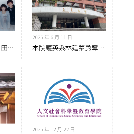
2026 年 6 月 11 日
本院心理系主任許金田捐百萬 設父親紀念獎學金鼓勵兩岸青年交流
本院應英系林延蓁勇奪文藻盃英語即席演講全國亞軍 展現卓越英語表達力
2025 年 12 月 22 日